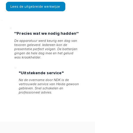
Lees de uitgebreide werkwijze
''Precies wat we nodig hadden''
De apparatuur werd keurig een dag van
tevoren geleverd. Iedereen kon de
presentatie perfect volgen. De batterijen
gingen de hele dag mee en het geluid
was kraakhelder.
"Uitstekende service"
Na de overname door NDK is de
vertrouwde service van Heida gewoon
gebleven. Snel schakelen en
professioneel advies.