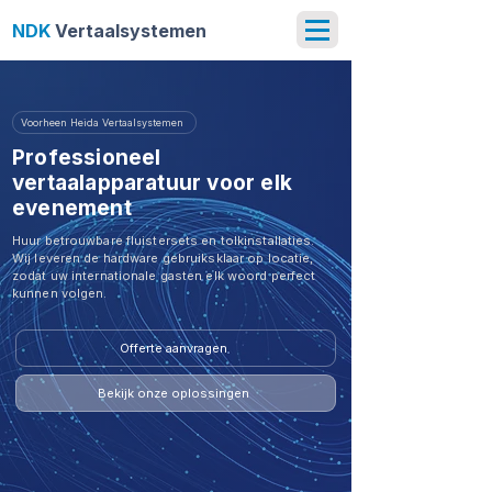
NDK
Vertaalsystemen
Voorheen Heida Vertaalsystemen
Professioneel
vertaalapparatuur voor elk
evenement
​Huur betrouwbare fluistersets en tolkinstallaties.
Wij leveren de hardware gebruiksklaar op locatie,
zodat uw internationale gasten elk woord perfect
kunnen volgen.
Offerte aanvragen
Bekijk onze oplossingen